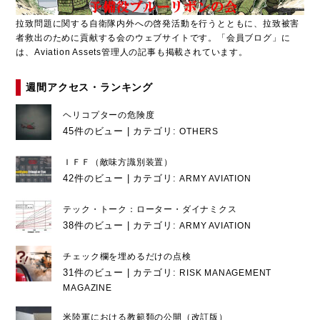
拉致問題に関する自衛隊内外への啓発活動を行うとともに、拉致被害
者救出のために貢献する会のウェブサイトです。「会員ブログ」に
は、Aviation Assets管理人の記事も掲載されています。
週間アクセス・ランキング
ヘリコプターの危険度
45件のビュー
|
カテゴリ:
OTHERS
ＩＦＦ（敵味方識別装置）
42件のビュー
|
カテゴリ:
ARMY AVIATION
テック・トーク：ローター・ダイナミクス
38件のビュー
|
カテゴリ:
ARMY AVIATION
チェック欄を埋めるだけの点検
31件のビュー
|
カテゴリ:
RISK MANAGEMENT
MAGAZINE
米陸軍における教範類の公開（改訂版）