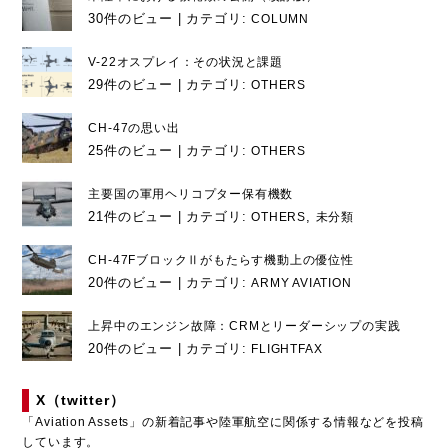
30件のビュー
|
カテゴリ:
COLUMN
V-22オスプレイ：その状況と課題
29件のビュー
|
カテゴリ:
OTHERS
CH-47の思い出
25件のビュー
|
カテゴリ:
OTHERS
主要国の軍用ヘリコプター保有機数
21件のビュー
|
カテゴリ:
,
OTHERS
未分類
CH-47FブロックⅡがもたらす機動上の優位性
20件のビュー
|
カテゴリ:
ARMY AVIATION
上昇中のエンジン故障：CRMとリーダーシップの実践
20件のビュー
|
カテゴリ:
FLIGHTFAX
X（twitter）
「Aviation Assets」の新着記事や陸軍航空に関係する情報などを投稿
しています。