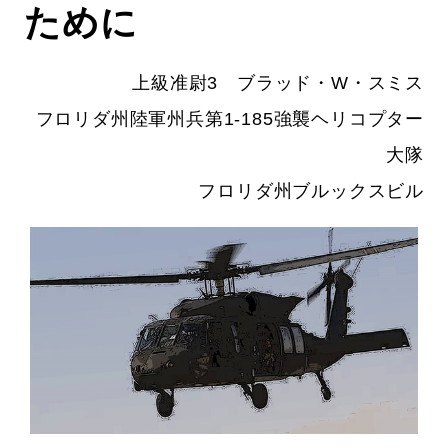
ために
上級准尉3 ブラッド・W・スミス
フロリダ州陸軍州兵第1-185強襲ヘリコプター
大隊
フロリダ州ブルックスビル