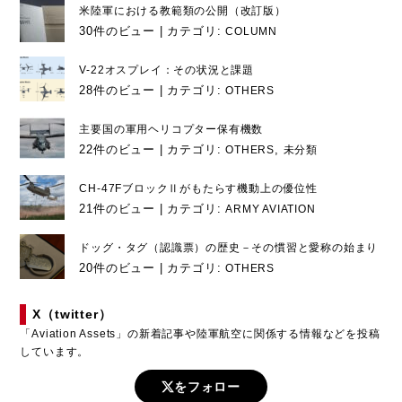
米陸軍における教範類の公開（改訂版）
30件のビュー
|
カテゴリ:
COLUMN
V-22オスプレイ：その状況と課題
28件のビュー
|
カテゴリ:
OTHERS
主要国の軍用ヘリコプター保有機数
22件のビュー
|
カテゴリ:
,
OTHERS
未分類
CH-47FブロックⅡがもたらす機動上の優位性
21件のビュー
|
カテゴリ:
ARMY AVIATION
ドッグ・タグ（認識票）の歴史－その慣習と愛称の始まり
20件のビュー
|
カテゴリ:
OTHERS
X（twitter）
「Aviation Assets」の新着記事や陸軍航空に関係する情報などを投稿
しています。
をフォロー