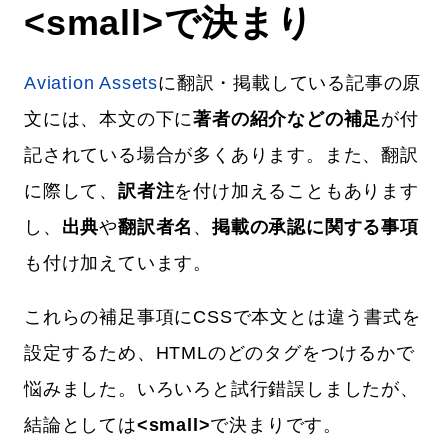
<small>で決まり
Aviation Assets
に翻訳・掲載している記事の原
文には、本文の下に
著者の紹介などの補足
が付
記されている場合が多くあります。また、翻訳
に際して、
訳者注
を付け加えることもあります
し、
出典
や
翻訳者名
、
掲載の承認に関する事項
も付け加えています。
これらの補足事項にCSSで本文とは違う書式を
設定するため、HTMLのどのタグをつけるかで
悩みました。いろいろと試行錯誤しましたが、
結論としては
<small>
で決まりです。