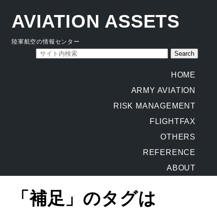
AVIATION ASSETS
陸軍航空の情報センター
HOME
ARMY AVIATION
RISK MANAGEMENT
FLIGHTFAX
OTHERS
REFERENCE
ABOUT
「補足」のタグは