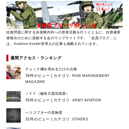
拉致問題に関する自衛隊内外への啓発活動を行うとともに、拉致被害
者救出のために貢献する会のウェブサイトです。「会員ブログ」に
は、Aviation Assets管理人の記事も掲載されています。
週間アクセス・ランキング
チェック欄を埋めるだけの点検
36件のビュー
|
カテゴリ:
RISK MANAGEMENT
MAGAZINE
ＩＦＦ（敵味方識別装置）
35件のビュー
|
カテゴリ:
ARMY AVIATION
ヘリコプターの危険度
31件のビュー
|
カテゴリ:
OTHERS