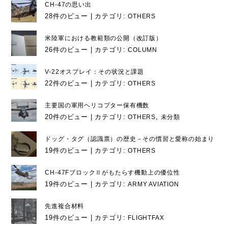
CH-47の思い出
28件のビュー
|
カテゴリ:
OTHERS
米陸軍における教範類の公開（改訂版）
26件のビュー
|
カテゴリ:
COLUMN
V-22オスプレイ：その状況と課題
22件のビュー
|
カテゴリ:
OTHERS
主要国の軍用ヘリコプター保有機数
20件のビュー
|
カテゴリ:
,
OTHERS
未分類
ドッグ・タグ（認識票）の歴史－その慣習と愛称の始まり
19件のビュー
|
カテゴリ:
OTHERS
CH-47FブロックⅡがもたらす機動上の優位性
19件のビュー
|
カテゴリ:
ARMY AVIATION
先進複合材料
19件のビュー
|
カテゴリ:
FLIGHTFAX