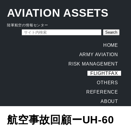
AVIATION ASSETS
陸軍航空の情報センター
HOME
ARMY AVIATION
RISK MANAGEMENT
FLIGHTFAX
OTHERS
REFERENCE
ABOUT
航空事故回顧ーUH-60