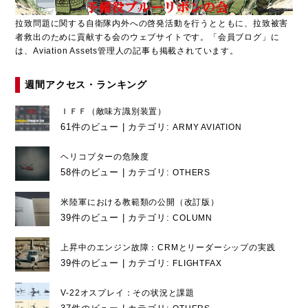
拉致問題に関する自衛隊内外への啓発活動を行うとともに、拉致被害
者救出のために貢献する会のウェブサイトです。「会員ブログ」に
は、Aviation Assets管理人の記事も掲載されています。
週間アクセス・ランキング
ＩＦＦ（敵味方識別装置）
61件のビュー
|
カテゴリ:
ARMY AVIATION
ヘリコプターの危険度
58件のビュー
|
カテゴリ:
OTHERS
米陸軍における教範類の公開（改訂版）
39件のビュー
|
カテゴリ:
COLUMN
上昇中のエンジン故障：CRMとリーダーシップの実践
39件のビュー
|
カテゴリ:
FLIGHTFAX
V-22オスプレイ：その状況と課題