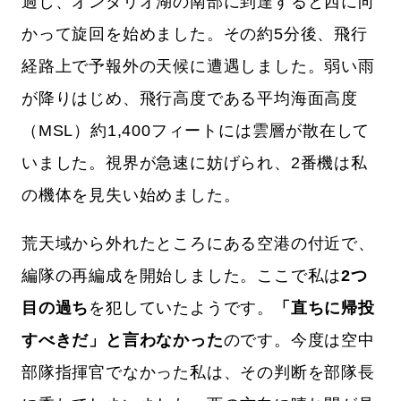
過し、オンタリオ湖の南部に到達すると西に向
かって旋回を始めました。その約5分後、飛行
経路上で予報外の天候に遭遇しました。弱い雨
が降りはじめ、飛行高度である平均海面高度
（MSL）約1,400フィートには雲層が散在して
いました。視界が急速に妨げられ、2番機は私
の機体を見失い始めました。
荒天域から外れたところにある空港の付近で、
編隊の再編成を開始しました。ここで私は
2つ
目の過ち
を犯していたようです。
「直ちに帰投
すべきだ」と言わなかった
のです。今度は空中
部隊指揮官でなかった私は、その判断を部隊長