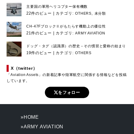
主要国の軍用ヘリコプター保有機数
22件のビュー
|
カテゴリ:
,
OTHERS
未分類
CH-47FブロックⅡがもたらす機動上の優位性
21件のビュー
|
カテゴリ:
ARMY AVIATION
ドッグ・タグ（認識票）の歴史－その慣習と愛称の始まり
19件のビュー
|
カテゴリ:
OTHERS
X（twitter）
「Aviation Assets」の新着記事や陸軍航空に関係する情報などを投稿
しています。
をフォロー
»HOME
»ARMY AVIATION