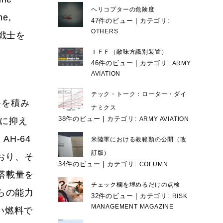
ヘリコプターの危険度
e,
47件のビュー
|
カテゴリ:
OTHERS
の戦士を
ＩＦＦ（敵味方識別装置）
46件のビュー
|
カテゴリ:
ARMY
AVIATION
テック・トーク：ローター・ダイ
料を積み
ナミクス
38件のビュー
|
カテゴリ:
ARMY AVIATION
かに抑え
H-64
米陸軍における教範類の公開（改
訂版）
おり、そ
34件のビュー
|
カテゴリ:
COLUMN
搭載量を
チェック欄を埋めるだけの点検
らの能力
32件のビュー
|
カテゴリ:
RISK
MANAGEMENT MAGAZINE
い燃料で