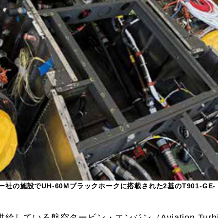
の施設でUH-60Mブラックホークに搭載された2基のT901-GE-
している航空タービン・エンジン（Aviation Turbi