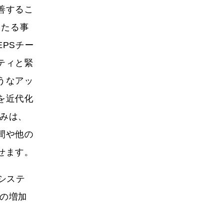
善するこ
わたる事
PSチー
ティと緊
うなアッ
を近代化
組みは、
間や他の
せます。
システ
荷の増加