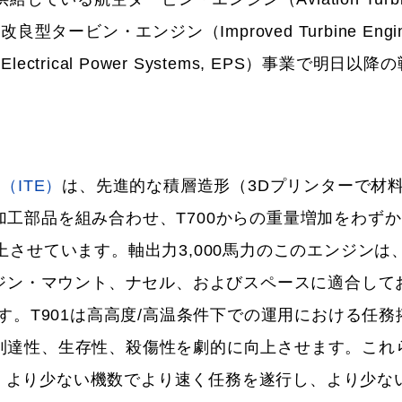
良型タービン・エンジン（Improved Turbine Engin
rical Power Systems, EPS）事業で明日以降
（ITE）
は、先進的な積層造形（3Dプリンターで材
工部品を組み合わせ、T700からの重量増加をわず
させています。軸出力3,000馬力のこのエンジンは、A
ンジン・マウント、ナセル、およびスペースに適合して
す。T901は高高度/高温条件下での運用における任務
到達性、生存性、殺傷性を劇的に向上させます。これ
ーは、より少ない機数でより速く任務を遂行し、より少な