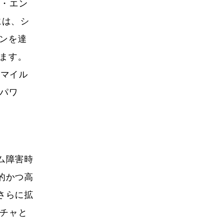
ン・エン
には、シ
ーンを達
います。
にマイル
・パワ
ム障害時
的かつ高
さらに拡
クチャと