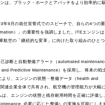
ジンは、ブラック・ホークとアパッチをより効率的に
。
23年9月の就任宣誓式でのスピーチで、自らの4つの
sformation）」の重要性を強調しました。ITEエンジン
陸軍航空の「継続的な変革」に向けた取り組みのひと
断と自動整備アラート（automated maintenanc
and Predictive Maintenance）を採用し、将来の
、エンジンの状態・整備データ（health and
通じて航空関連企業全体で共有され、航空機の管理能力が大幅
ムは、エンジンの状態と残存耐用時間を正確に評価し
aintenance, 必要に応じた整備）の実施を可能にし