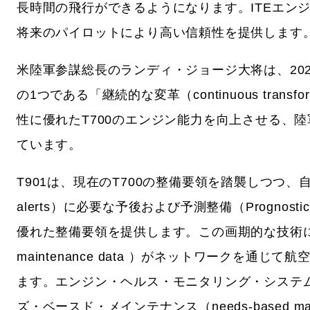
長時間の飛行ができるようになります。ITEエン
将来のパイロットにより高い信頼性を提供します
米陸軍参謀総長のランディ・ジョージ大将は、20
の1つである「継続的な変革（continuous tran
性に優れたT700のエンジン能力を向上させる、
ています。
T901は、現在のT700の整備要領を踏襲しつつ、自己診
alerts）に必要な予後および予測整備（Prognostic 
優れた整備要領を提供します。この画期的な技術により
maintenance data ）がネットワークを
ます。エンジン・ヘルス・モニタリング・システ
ズ・ベースド・メインテナンス（needs-based m