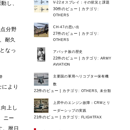
駆動し、
V-22オスプレイ：その状況と課題
30件のビュー
|
カテゴリ:
OTHERS
CH-47の思い出
重点分野
27件のビュー
|
カテゴリ:
は、耐久
OTHERS
つとなっ
アパッチ族の歴史
22件のビュー
|
カテゴリ:
ARMY
AVIATION
e
主要国の軍用ヘリコプター保有機
数
戦士により
22件のビュー
|
カテゴリ:
,
OTHERS
未分類
上昇中のエンジン故障：CRMとリ
に向上し
ーダーシップの実践
21件のビュー
|
カテゴリ:
、ニー
FLIGHTFAX
ます。暦日