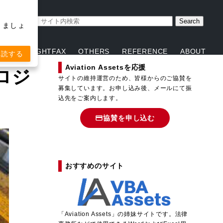
取りましょ
ENT
FLIGHTFAX
OTHERS
REFERENCE
ABOUT
購読する
Aviation Assetsを応援
ロジ
サイトの維持運営のため、皆様からのご協賛を
募集しています。お申し込み後、メールにて振
込先をご案内します。
協賛を申し込む
おすすめのサイト
「
A
viation Assets」の姉妹サイトです。法律