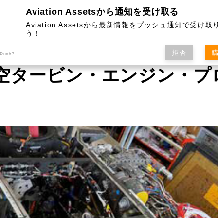
Aviation Assetsから通知を受け取る
Aviation Assetsから最新情報をプッシュ通知で受け
う！
HOME
ARMY AVIATION
RISK MANAGEM
拒否
 Push7
空タービン・エンジン・プ