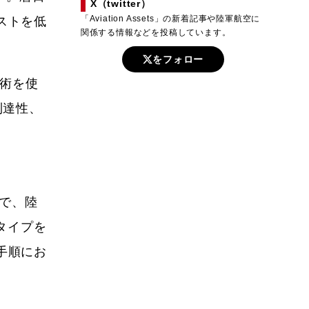
X（twitter）
「Aviation Assets」の新着記事や陸軍航空に
ストを低
関係する情報などを投稿しています。
をフォロー
技術を使
到達性、
とで、陸
タイプを
手順にお