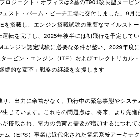
TEプロジェクト・オフィスは2基のT901改良型タービ
ウェスト・パーム・ビーチ工場に交付しました。9月
ITEを搭載し、エンジン搭載試験の重要なマイルスト
運転を完了し、2025年後半には初飛行を予定して
0Mエンジン認定試験に必要な条件が整い、2029年度
タービン・エンジン（ITE）およびエレクトリカル
「継続的な変革」戦略の継続を支援します。
残り、出力に余裕がなく、飛行中の緊急事態やシステ
が生じています。これらの問題点は、将来、より先進
ムが搭載され、電力の負荷と需要が増加するにつれて
テム（EPS）事業は近代化された電気系統アーキテ