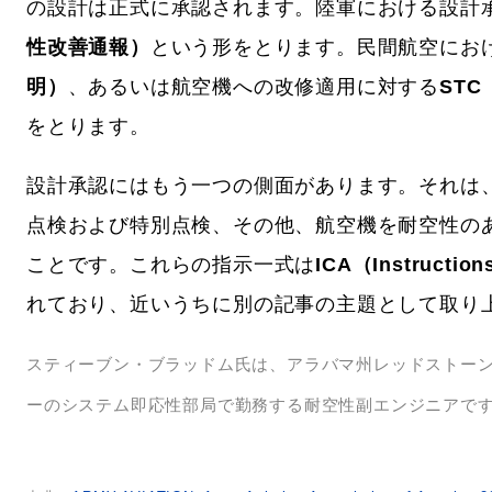
の設計は正式に承認されます。陸軍における設計
性改善通報）
という形をとります。民間航空にお
明）
、あるいは航空機への改修適用に対する
STC（
をとります。
設計承認にはもう一つの側面があります。それは
点検および特別点検、その他、航空機を耐空性の
ことです。これらの指示一式は
ICA（Instructio
れており、近いうちに別の記事の主題として取り
スティーブン・ブラッドム氏は、アラバマ州レッドストー
ーのシステム即応性部局で勤務する耐空性副エンジニアで