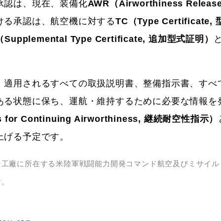
承認は、現在、装備化
AWR（Airworthiness Releas
ける承認は、航空機に対する
TC（Type Certificate
Supplemental Type Certificate, 追加型式証明）
、適用されるすべての取扱説明書、整備指示書、すべ
ある状態に保ち、運航・維持するために必要な情報を
ns for Continuing Airworthiness, 継続耐空性指示）
上げる予定です。
ン工廠に所在する米陸軍戦闘能力開発コマンド航空及びミサイル
す。