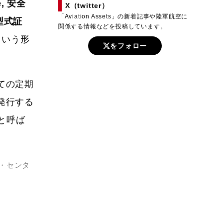
e, 安全
X（twitter）
「Aviation Assets」の新着記事や陸軍航空に
, 型式証
関係する情報などを投稿しています。
という形
をフォロー
ての定期
発行する
と呼ば
・センタ