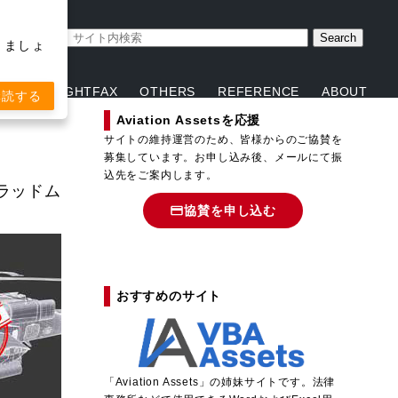
取りましょ
ENT
FLIGHTFAX
OTHERS
REFERENCE
ABOUT
購読する
Aviation Assetsを応援
サイトの維持運営のため、皆様からのご協賛を
募集しています。お申し込み後、メールにて振
込先をご案内します。
ラッドム
協賛を申し込む
おすすめのサイト
「
A
viation Assets」の姉妹サイトです。法律