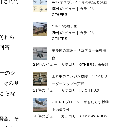
計されて
V-22オスプレイ：その状況と課題
30件のビュー
|
カテゴリ:
OTHERS
、
CH-47の思い出
25件のビュー
|
カテゴリ:
、それら
OTHERS
回答
主要国の軍用ヘリコプター保有機
数
21件のビュー
|
カテゴリ:
,
OTHERS
未分類
ーのシ
上昇中のエンジン故障：CRMとリ
、その基
ーダーシップの実践
21件のビュー
|
カテゴリ:
FLIGHTFAX
さらな
CH-47FブロックⅡがもたらす機動
。
上の優位性
20件のビュー
|
カテゴリ:
ARMY AVIATION
場合、そ