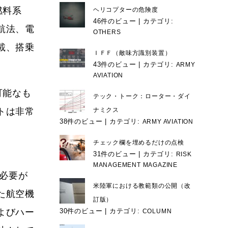
燃料系
ヘリコプターの危険度
46件のビュー
|
カテゴリ:
航法、電
OTHERS
載、搭乗
ＩＦＦ（敵味方識別装置）
43件のビュー
|
カテゴリ:
ARMY
AVIATION
可能なも
テック・トーク：ローター・ダイ
トは非常
ナミクス
38件のビュー
|
カテゴリ:
ARMY AVIATION
チェック欄を埋めるだけの点検
31件のビュー
|
カテゴリ:
RISK
MANAGEMENT MAGAZINE
す必要が
米陸軍における教範類の公開（改
た航空機
訂版）
よびハー
30件のビュー
|
カテゴリ:
COLUMN