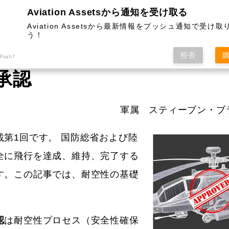
Aviation Assetsから通知を受け取る
Aviation Assetsから最新情報をプッシュ通知で受け
う！
HOME
ARMY AVIATION
RISK MANAGEM
拒否
 Push7
承認
軍属 スティーブン・ブ
第1回です。 国防総省および陸
全に飛行を達成、維持、完了する
す。この記事では、耐空性の基礎
認
は耐空性プロセス（安全性確保