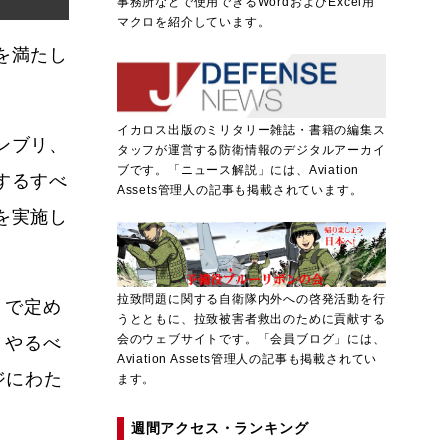
事務所などで使用できるWordおよびExcel用
マクロを紹介しています。
を満たし
イカロス出版のミリタリー雑誌・書籍の編集ス
ンブリ、
タッフが運営する防衛情報のデジタルアーカイ
ブです。「ニュース解説」には、Aviation
するすべ
Assets管理人の記事も掲載されています。
を実施し
拉致問題に関する自衛隊内外への啓発活動を行
）
で定め
うとともに、拉致被害者救出のために貢献する
会のウェブサイトです。「会員ブログ」には、
くやるべ
Aviation Assets管理人の記事も掲載されてい
ジにわた
ます。
週間アクセス・ランキング