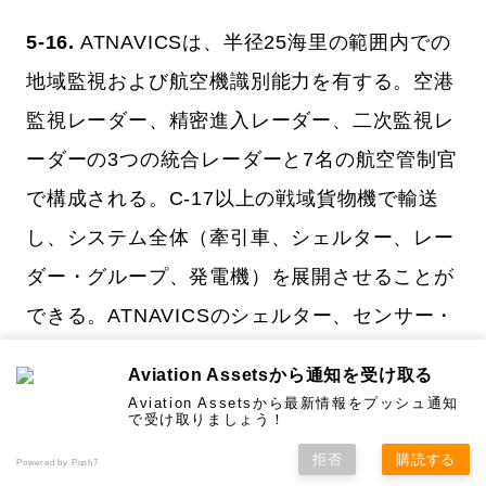
5-16.
ATNAVICSは、半径25海里の範囲内での
地域監視および航空機識別能力を有する。空港
監視レーダー、精密進入レーダー、二次監視レ
ーダーの3つの統合レーダーと7名の航空管制官
で構成される。C-17以上の戦域貨物機で輸送
し、システム全体（牽引車、シェルター、レー
ダー・グループ、発電機）を展開させることが
できる。ATNAVICSのシェルター、センサー・
パレット、および発電機は、UH-60以上のヘリ
Aviation Assetsから通知を受け取る
コプターで懸吊輸送が可能であり、分割可能と
Aviation Assetsから最新情報をプッシュ通知
で受け取りましょう！
なっている。詳細については、TC 3-04.6を参
拒否
購読する
Powered by Push7
照のこと。