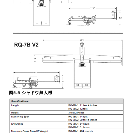
図5-5 シャドウ無人機