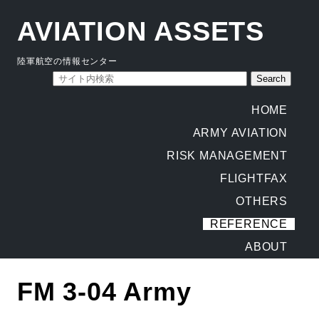
AVIATION ASSETS
陸軍航空の情報センター
HOME
ARMY AVIATION
RISK MANAGEMENT
FLIGHTFAX
OTHERS
REFERENCE
ABOUT
FM 3-04 Army