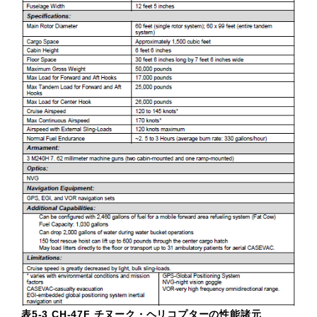
表5-3 CH-47F チヌーク・ヘリコプターの性能諸元